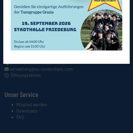
Geschäftsstelle
Rudgardstr. 7
Postfach 1521
26954 Nordenham
Kontakt
04731 / 67 87
(Geschäftsstelle)
04731 / 24008
(Vitalzentrum)
verwaltung@sv-nordenham.com
Öffnungszeiten
Unser Service
Mitglied werden
Downloads
FAQ