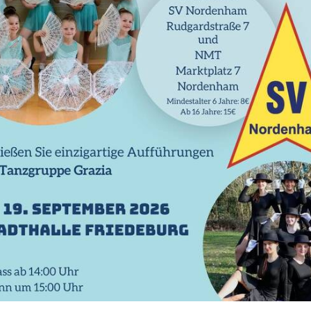
arate für
ch Erkrankte
Sport
Wado-Ryu Karate für neurologisch Erkrankte
a–Sport Wado–Ryu Karate
i diesem Karatetraining
gerfristigen Erhalt bzw.
sserung der aktuellen