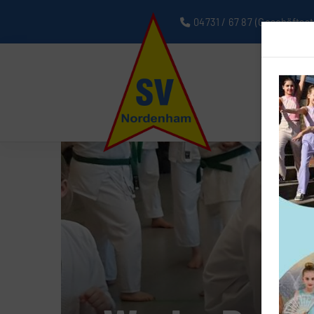
04731 / 67 87
(Geschäftsst
N
Ko