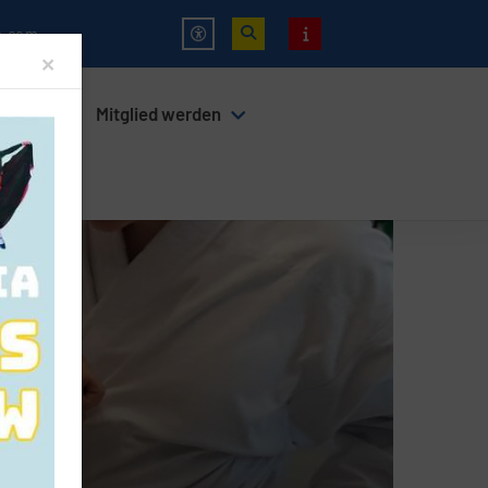
m.com
Close
×
entrum
Mitglied werden