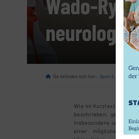
Wado-Ryu K
neurologis
Sie befinden sich hier:
Sport A-Z
PARA-
Wie im Kurztext zum Par
beschrieben, geht es be
insbesondere um den län
einer möglichen Verbe