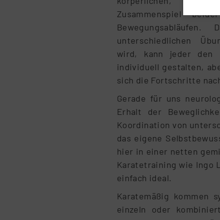
körperlichen, ge
Zusammenspiel beide
Bewegungsabläufen. 
unterschiedlichen Übu
wird, kann jeder den B
individuell gestalten, 
sich die Fortschritte nac
Gerade für uns neurolog
Erhalt der Beweglichk
Koordination von untersc
das eigene Selbstbewusst
hier in einer netten gem
Karatetraining wie Ingo 
einfach ideal.
Karatemäßig kommen sy
einzeln oder kombinie