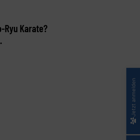
o-Ryu Karate?
.
Jetzt anmelden