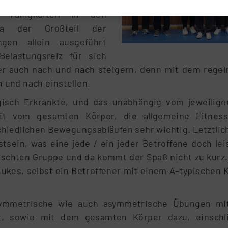
istigen sowie dem
r Fähigkeiten in den
Da der Großteil der
ngen allein ausgeführt
elastungsreiz für sich
aber auch nach und nach steigern, denn mit dem rege
h und nach einstellen.
isch Erkrankte, und das unabhängig vom jeweiligen
eit vom gesamten Körper, die allgemeine Fitnes
hiedlichen Bewegungsabläufen sehr wichtig. Letztlich
sein, was eine jede / ein jeder Betroffene doch lei
ischten Gruppe und da kommt der Spaß nicht zu kurz.
Lukes, selbst ein Betroffener mit einem A–typischen K
mmetrische wie auch asymmetrische Übungen mit
rt, sowie mit dem gesamten Körper dazu, einschl