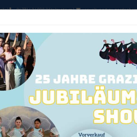
elle)
04731 / 24008
(Vitalzentrum)
verwaltung@sv-nordenha
ews
Verein
Sport A-Z
Online Buchung
Vitalz
ntakt