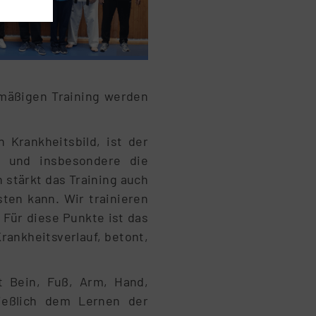
lmäßigen Training werden
 Krankheitsbild, ist der
s und insbesondere die
 stärkt das Training auch
sten kann. Wir trainieren
 Für diese Punkte ist das
rankheitsverlauf, betont,
 Bein, Fuß, Arm, Hand,
ießlich dem Lernen der