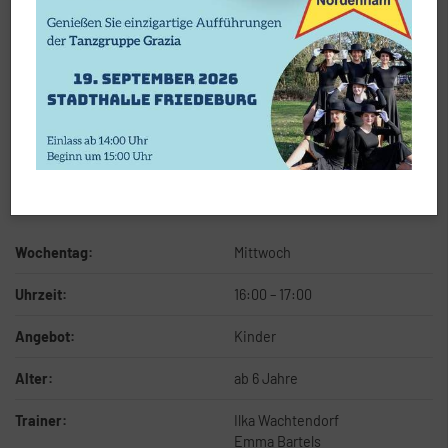
Alter:
ab 18 Jahre
Trainer:
Enno Hadeler
Ort:
Sporthalle Mitte
Details
Wochentag:
Mittwoch
Uhrzeit:
16:00
–
17:00
Angebot:
Kinder
Alter:
ab 6 Jahre
Trainer:
Ilka Wachtendorf
Emma Bartels