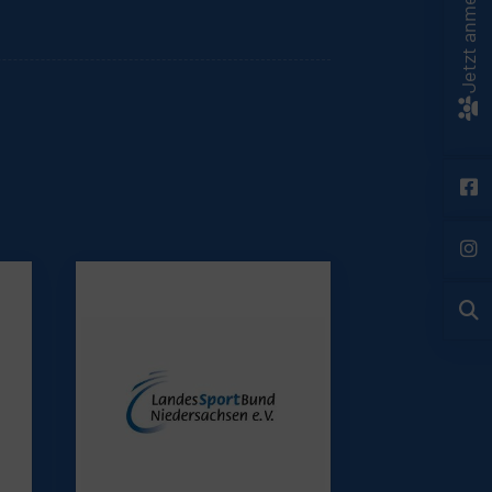
Jetzt anmelden