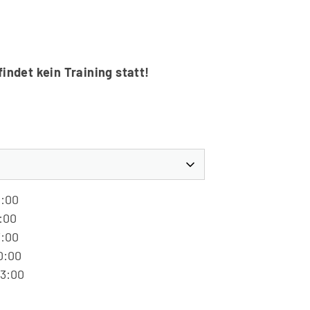
indet kein Training statt!
1:00
4:00
7:00
0:00
23:00