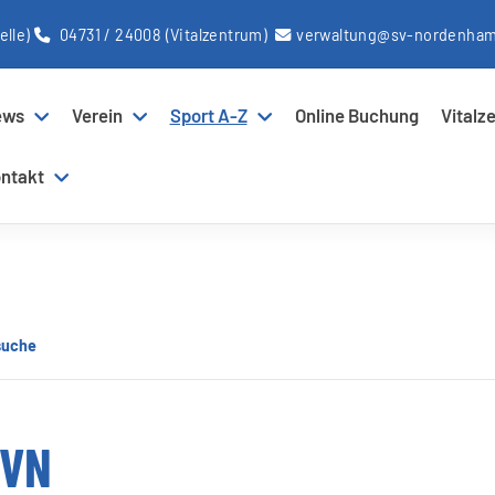
elle)
04731 / 24008
(Vitalzentrum)
verwaltung@sv-nordenha
ews
Verein
Sport A-Z
Online Buchung
Vitalz
ntakt
suche
SVN