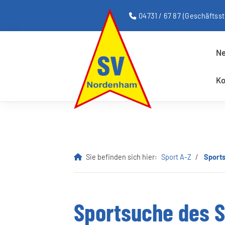
04731 / 67 87
(Geschäftsst
N
Ko
Sie befinden sich hier:
Sport A-Z
Sport
Sportsuche des 