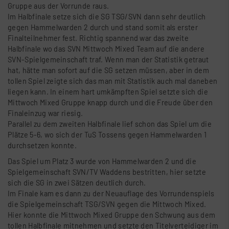
Gruppe aus der Vorrunde raus.
Im Halbfinale setze sich die SG TSG/SVN dann sehr deutlich
gegen Hammelwarden 2 durch und stand somit als erster
Finalteilnehmer fest. Richtig spannend war das zweite
Halbfinale wo das SVN Mittwoch Mixed Team auf die andere
SVN-Spielgemeinschaft traf. Wenn man der Statistik getraut
hat, hätte man sofort auf die SG setzen müssen, aber in dem
tollen Spiel zeigte sich das man mit Statistik auch mal daneben
liegen kann. In einem hart umkämpften Spiel setzte sich die
Mittwoch Mixed Gruppe knapp durch und die Freude über den
Finaleinzug war riesig.
Parallel zu dem zweiten Halbfinale lief schon das Spiel um die
Plätze 5-6, wo sich der TuS Tossens gegen Hammelwarden 1
durchsetzen konnte.
Das Spiel um Platz 3 wurde von Hammelwarden 2 und die
Spielgemeinschaft SVN/TV Waddens bestritten, hier setzte
sich die SG in zwei Sätzen deutlich durch.
Im Finale kam es dann zu der Neuauflage des Vorrundenspiels
die Spielgemeinschaft TSG/SVN gegen die Mittwoch Mixed.
Hier konnte die Mittwoch Mixed Gruppe den Schwung aus dem
tollen Halbfinale mitnehmen und setzte den Titelverteidiger im