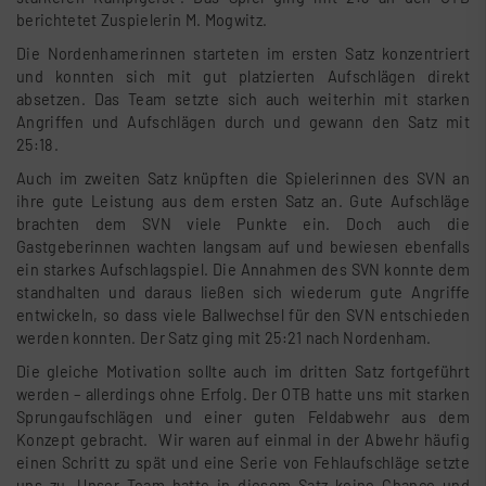
berichtetet Zuspielerin M. Mogwitz.
Die Nordenhamerinnen starteten im ersten Satz konzentriert
und konnten sich mit gut platzierten Aufschlägen direkt
absetzen. Das Team setzte sich auch weiterhin mit starken
Angriffen und Aufschlägen durch und gewann den Satz mit
25:18.
Auch im zweiten Satz knüpften die Spielerinnen des SVN an
ihre gute Leistung aus dem ersten Satz an. Gute Aufschläge
brachten dem SVN viele Punkte ein. Doch auch die
Gastgeberinnen wachten langsam auf und bewiesen ebenfalls
ein starkes Aufschlagspiel. Die Annahmen des SVN konnte dem
standhalten und daraus ließen sich wiederum gute Angriffe
entwickeln, so dass viele Ballwechsel für den SVN entschieden
werden konnten. Der Satz ging mit 25:21 nach Nordenham.
Die gleiche Motivation sollte auch im dritten Satz fortgeführt
werden – allerdings ohne Erfolg. Der OTB hatte uns mit starken
Sprungaufschlägen und einer guten Feldabwehr aus dem
Konzept gebracht. Wir waren auf einmal in der Abwehr häufig
einen Schritt zu spät und eine Serie von Fehlaufschläge setzte
uns zu. Unser Team hatte in diesem Satz keine Chance und