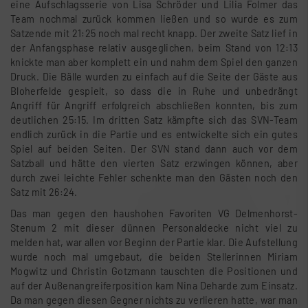
eine Aufschlagsserie von Lisa Schröder und Lilia Folmer das
Team nochmal zurück kommen ließen und so wurde es zum
Satzende mit 21:25 noch mal recht knapp. Der zweite Satz lief in
der Anfangsphase relativ ausgeglichen, beim Stand von 12:13
knickte man aber komplett ein und nahm dem Spiel den ganzen
Druck. Die Bälle wurden zu einfach auf die Seite der Gäste aus
Bloherfelde gespielt, so dass die in Ruhe und unbedrängt
Angriff für Angriff erfolgreich abschließen konnten, bis zum
deutlichen 25:15. Im dritten Satz kämpfte sich das SVN-Team
endlich zurück in die Partie und es entwickelte sich ein gutes
Spiel auf beiden Seiten. Der SVN stand dann auch vor dem
Satzball und hätte den vierten Satz erzwingen können, aber
durch zwei leichte Fehler schenkte man den Gästen noch den
Satz mit 26:24.
Das man gegen den haushohen Favoriten VG Delmenhorst-
Stenum 2 mit dieser dünnen Personaldecke nicht viel zu
melden hat, war allen vor Beginn der Partie klar. Die Aufstellung
wurde noch mal umgebaut, die beiden Stellerinnen Miriam
Mogwitz und Christin Gotzmann tauschten die Positionen und
auf der Außenangreiferposition kam Nina Deharde zum Einsatz.
Da man gegen diesen Gegner nichts zu verlieren hatte, war man