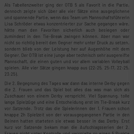
Als Tabellenzweiter ging der OTB 5 als Favorit in die Partie,
dennoch zeigte sich über alle vier Sätze eine ausgeglichene
und spannende Partie, wenn das Team um Mannschaftsführerin
Lisa Schröder etwas konzentrierter zur Sache gegangen wäre,
hätte man den Favoriten sicherlich auch besiegen oder
zumindest in den Tie-Break zwingen können. Aber man war
nicht so richtig bereit den Gegner mehr unter Druck zu setzen,
sondern blieb von der Leistung her auf Augenhöhe mit dem
Gegner. Der OTB ist eine junge aber technisch sehr ausgereifte
Mannschaft, die einen guten und vor allem variablen Volleyball
spielen. Alle vier Sätze gingen knapp aus (22:25, 25:17, 22:25,
23:25).
Die 2. Begegnung des Tages war dann das interne Derby gegen
die 2. Frauen und das Spiel bot alles das was man sich als
Zuschauer von einem Derby verspricht. Viel Spannung, tolle
lange Spielzüge und eine Entscheidung erst im Tie-Break kurz
vor Satzende. Trotz das die Spielerinnen der 1. Frauen schon
knappe 2h Spielzeit von der vorausgegangenen Partie in den
Beinen hatten starteten sie etwas besser in das Derby. Erst
kurz vor Satzende bekam man die Aufschlagsserien der 2.
Frauen nicht unter Kontrolle und verspielte so einen 5 Punkte