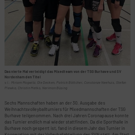
Das vierte Mal verteidigt das Mixedteam von der TSG Burhave und SV
Nordenham den Titel
v.l.: Miriam Mogwitz, Ole Decken, Patrick Böttcher, Constanze Neehuis, Stefan
Plewka, Christin Metko, Neriman Büsing
Sechs Mannschaften haben an der 30. Ausgabe des
Weihnachtsvolleyballturniers für Mixedmannschaften der TSG
Burhave teilgenommen. Nach drei Jahren Coronapause konnte
das Turnier endlich mal wieder stattfinden. Da die Sporthalle in
Burhave noch gesperrt ist, fand in diesem Jahr das Turnier in
Kooperation mit der Volleyballabteilung des SVN statt. Am Start