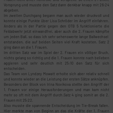
Vorsprung und musste den Satz dann denkbar knapp mit 26:24
abgeben.
Im zweiten Durchgang begann man auch wieder druckvoll und
konnte einige Punkte über Lisa Schröder im Angriff einfahren.
Anders als in der Partie gegen den OTB 5 funktionierte die
Feldabwehr jetzt einwandfrei, aber auch die 2. Frauen kämpfte
um jeden Ball, so dass ich sehr sehenswerte lange Ballwechsel
entstanden, die auf beiden Seiten viel Kraft kosteten. Satz 2
ging dann an die 1. Frauen.
Im dritten Satz war im Spiel der 2. Frauen ein völliger Bruch,
nichts gelang so richtig und die 1. Frauen konnte nach belieben
aggieren und sehr deutlich mit 25:10 den Satz für sich
entscheiden.
Das Team von Lyndzey Mowatt erholte sich aber relativ schnell
und konnte wieder an die Leistung der ersten Sätze anknüpfen.
Besonders der Block von Irina Novikova stellte den Angriff der
1. Frauen vor einige Herausforderungen und man kam nicht
mehr so oft mit dem Angriff durch.Satz 4 ging somit an die 2.
Frauen mit 25:22.
Also musste die spannende Entscheidung im Tie-Break fallen.
Hier merkte man von Beginn an das die Kräfte der 1. Frauen