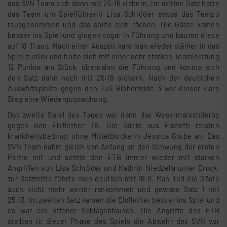
das SVN Team sich dann mit 25:16 sichern. Im dritten Satz hatte
das Team um Spielführerin Lisa Schröder etwas das Tempo
rausgenommen und das sollte sich rächen. Die Gäste kamen
besser ins Spiel und gingen sogar in Führung und bauten diese
auf 18:11 aus. Nach einer Auszeit kam man wieder stärker in das
Spiel zurück und holte sich mit einer sehr starken Teamleistung
12 Punkte am Stück, übernahm die Führung und konnte sich
den Satz dann noch mit 25:18 sichern. Nach der deutlichen
Auswärtspleite gegen den TuS Bloherfelde 3 war dieser klare
Sieg eine Wiedergutmachung.
Das zweite Spiel des Tages war dann das Wesermarschderby
gegen den Elsflether TB. Die Gäste aus Elsfleth reisten
krankheitsbedingt ohne Mittelblockerin Jessica Grube an. Das
SVN Team nahm gleich von Anfang an den Schwung der ersten
Partie mit und setzte den ETB immer wieder mit starken
Angriffen von Lisa Schröder und Kathrin Niedzella unter Druck,
zur Satzmitte führte man deutlich mit 16:9. Man ließ die Gäste
auch nicht mehr weiter rankommen und gewann Satz 1 mit
25:13. Im zweiten Satz kamen die Elsflether besser ins Spiel und
es war ein offener Schlagabtausch. Die Angriffe des ETB
stellten in dieser Phase des Spiels die Abwehr des SVN vor