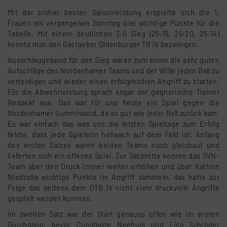
Mit der bisher besten Saisonleistung erspielte sich die 1.
Frauen am vergangenen Sonntag drei wichtige Punkte für die
Tabelle. Mit einem deutlichen 3:0 Sieg (25:15, 25:20, 25:14)
konnte man den Gastgeber Oldenburger TB IV bezwingen.
Ausschlaggebend für den Sieg waren zum einen die sehr guten
Aufschläge des Nordenhamer Teams und der Wille jeden Ball zu
verteidigen und wieder einen erfolgreichen Angriff zu starten.
Für die Abwehrleistung sprach sogar der gegnerische Trainer
Respekt aus. Das war für uns heute ein Spiel gegen die
Nordenhamer Gummiwand, da so gut wie jeder Ball zurück kam.
Es war einfach das was uns die letzten Spieltage zum Erfolg
fehlte, dass jede Spielerin hellwach auf dem Feld ist. Anfang
des ersten Satzes waren beiden Teams noch gleichauf und
lieferten sich ein offenes Spiel. Zur Satzmitte konnte das SVN-
Team aber den Druck immer weiter erhöhen und über Kathrin
Niedzella wichtige Punkte im Angriff sammeln, das hatte zur
Folge das seitens dem OTB IV nicht viele druckvolle Angriffe
gespielt werden konnten.
Im zweiten Satz war der Start genauso offen wie im ersten
Durchgang, bevor Constanze Neehuis und Lisa Schröder