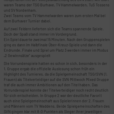
waren Teams der TSG Burhave, TV Hammelwarden, TuS Tossens
und SV Nordenham.
Zwei Teams vom TV Hammelwarden waren zum ersten Mal bei
dem Burhaver Turnier dabei.
Auf zwei Feldern lieferten sich die Teams spannende Spiele.
Doch der Spaß stand immer im Vordergrund.
Ein Spiel dauerte zweimal 15 Minuten. Nach den Gruppenspielen
ging es dann im Halbfinale Über-Kreuz-Spiele und dann die
Endrunde. Finale und Spiel um Platz 3 werden immer im Modus
„2 Gewinnsätze“ ausgespielt
Die Vorrundenspiele hatten es schon in sich, besonders in der
1. Gruppe ergab die offizielle Auslosung schon früh ein
Highlight des Turnieres, da die Spielgemeinschaft TSG/SVN (1.
Frauen) als Titelverteidiger auf die SVN Mittwoch Mixed Gruppe
traf die auch immer Ambitionen auf den Titel haben. Das
Vorrundenspiel konnte der Titelverteidiger noch recht deutlich
für sich entscheiden. In Gruppe 2 war der deutliche Favorit
auch eine Spielgemeinschaft aus Spielerinnen der 2. Frauen
und Männern vom TV Waddens. Beide Spielgemeinschaften des
SVN gingen klar mit 8:0 Punkten als Sieger ihrer jeweiligen