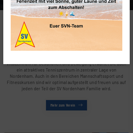
Sportverein Nordenham e.V
Wir bewegen Nordenham
Wir vom SV Nordenham e.V. bieten Ihnen ein breitgefächertes
Sportangebot für alle Altersklassen. Neben unserem
Vitalzentrum für Gesundheit und Bewegung erwartet Sie auch
ein attraktives Tenniszentrum in zentraler Lage von
Nordenham. Auch in den Bereichen Mannschaftssport und
Fitnesskursen sind wir optimal aufgestellt und freuen uns auf
jeden der Teil der SV Nordenham Familie wird.
Mehr zum Verein