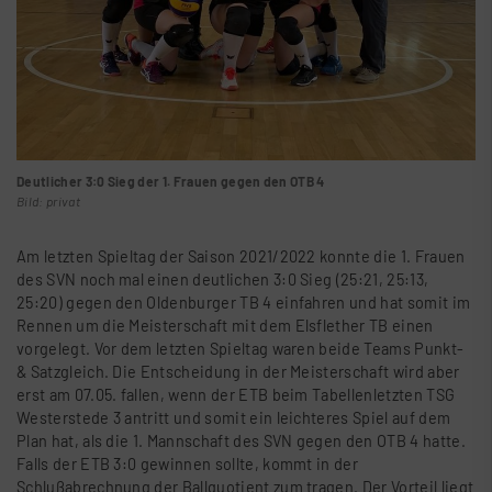
Deutlicher 3:0 Sieg der 1. Frauen gegen den OTB 4
Bild: privat
Am letzten Spieltag der Saison 2021/2022 konnte die 1. Frauen
des SVN noch mal einen deutlichen 3:0 Sieg (25:21, 25:13,
25:20) gegen den Oldenburger TB 4 einfahren und hat somit im
Rennen um die Meisterschaft mit dem Elsflether TB einen
vorgelegt. Vor dem letzten Spieltag waren beide Teams Punkt-
& Satzgleich. Die Entscheidung in der Meisterschaft wird aber
erst am 07.05. fallen, wenn der ETB beim Tabellenletzten TSG
Westerstede 3 antritt und somit ein leichteres Spiel auf dem
Plan hat, als die 1. Mannschaft des SVN gegen den OTB 4 hatte.
Falls der ETB 3:0 gewinnen sollte, kommt in der
Schlußabrechnung der Ballquotient zum tragen. Der Vorteil liegt