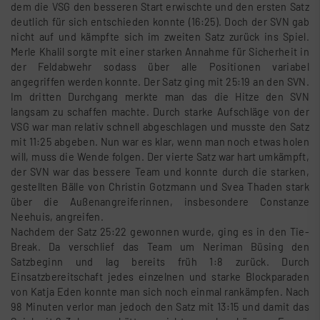
dem die VSG den besseren Start erwischte und den ersten Satz
deutlich für sich entschieden konnte (16:25). Doch der SVN gab
nicht auf und kämpfte sich im zweiten Satz zurück ins Spiel.
Merle Khalil sorgte mit einer starken Annahme für Sicherheit in
der Feldabwehr sodass über alle Positionen variabel
angegriffen werden konnte. Der Satz ging mit 25:19 an den SVN.
Im dritten Durchgang merkte man das die Hitze den SVN
langsam zu schaffen machte. Durch starke Aufschläge von der
VSG war man relativ schnell abgeschlagen und musste den Satz
mit 11:25 abgeben. Nun war es klar, wenn man noch etwas holen
will, muss die Wende folgen. Der vierte Satz war hart umkämpft,
der SVN war das bessere Team und konnte durch die starken,
gestellten Bälle von Christin Gotzmann und Svea Thaden stark
über die Außenangreiferinnen, insbesondere Constanze
Neehuis, angreifen.
Nachdem der Satz 25:22 gewonnen wurde, ging es in den Tie-
Break. Da verschlief das Team um Neriman Büsing den
Satzbeginn und lag bereits früh 1:8 zurück. Durch
Einsatzbereitschaft jedes einzelnen und starke Blockparaden
von Katja Eden konnte man sich noch einmal rankämpfen. Nach
98 Minuten verlor man jedoch den Satz mit 13:15 und damit das