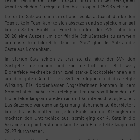
Leider reichte der tolle Endspurt nicht und der Gastgeber
konnte sich den Durchgang denkbar knapp mit 25:23 sichern.
Der dritte Satz war dann ein offener Schlagabtausch der beiden
Teams, kein Team konnte sich absetzen und so spielte man auf
beiden Seiten Punkt für Punkt herunter. Der SVN nahm bei
20:20 eine Auszeit um sich für die Schlußattacke zu sammeln
und das sehr erfolgreich, denn mit 25:21 ging der Satz an die
Gäste aus Nordenham.
Im vierten Satz schien es erst so, als hätte der SVN den
Gastgeber gebrochen und zog deutlich mit 18:11 weg,
Bloherfelde wechselte dann zwei starke Blockspielerinnen ein
um den guten Angriff des SVN zu stoppen und das zeigte
Wirkung. Die Nordenhamer Angreiferinnen konnten in dem
Moment nicht mehr erfolgreich punkten und somit kam der TuS
Bloherfelde langsam wieder ran und konnte auch ausgleichen.
Das Satzende war dann an Spannung nicht mehr zu überbieten,
beide Teams kämpften um jeden Punkt und nur Kleinigkeiten
machten den Unterschied aus, somit ging der 4. Satz in die
Verlängerung und erst dann konnte sich Bloherfelde knapp mit
29:27 durchsetzen.