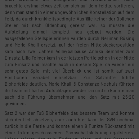
brauchte erstmal etwas Zeit um sich auf dem Feld zu sortieren,
denn man stand in einer ungewöhnlichen Konstellation auf dem
Feld, da durch krankheitsbedingte Ausfälle keiner der üblichen
Steller mit nach Oldenburg gereist war, so musste die
Aufstellung einmal komplett neu gebaut werden. Die
ausgefallenen Stellspielerinnen wurden durch Neriman Büsing
und Merle Khalil ersetzt, auf der freien Mittelblockerposition
kam nach zwei Jahren Volleyballpause Annika Semmler zum
Einsatz. Lilia Folmer kam in der letzten Partie schon in der Mitte
zum Einsatz und machte auch in diesem Spiel da wieder ein
sehr gutes Spiel mit viel Überblick und ist somit auf zwei
Positionen variabel einsetzbar. Zur Satzmitte führte
Bloherfelde deutlich. Merle Khalil & Constanze Neehuis führten
ihr Team mit harten Aufschlägen wieder ran und so konnte man
auch die Führung übernehmen und den Satz mit 25:20
gewinnen.
Satz 2 war der TuS Bloherfelde das bessere Team und konnte
sich deutlich absetzen, aber auch hier kam der SVN nochmal
zurück in die Partie und konnte einen 8 Punkte Rückstand mit
einer tollen geschlossenen Mannschaftsleistung egalisieren.