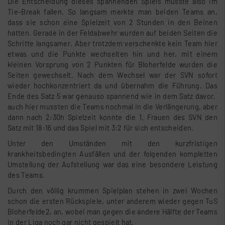
Die Entscheidung dieses spannenden Spiels musste also im
Tie-Break fallen. So langsam merkte man beiden Teams an,
dass sie schon eine Spielzeit von 2 Stunden in den Beinen
hatten. Gerade in der Feldabwehr wurden auf beiden Seiten die
Schritte langsamer. Aber trotzdem verschenkte kein Team hier
etwas und die Punkte wechselten hin und her, mit einem
kleinen Vorsprung von 2 Punkten für Bloherfelde wurden die
Seiten gewechselt. Nach dem Wechsel war der SVN sofort
wieder hochkonzentriert da und übernahm die Führung. Das
Ende des Satz 5 war genauso spannend wie in dem Satz davor,
auch hier mussten die Teams nochmal in die Verlängerung, aber
dann nach 2:30h Spielzeit konnte die 1. Frauen des SVN den
Satz mit 18:16 und das Spiel mit 3:2 für sich entscheiden.
Unter den Umständen mit den kurzfristigen
krankheitsbedingten Ausfällen und der folgenden kompletten
Umstellung der Aufstellung war das eine besondere Leistung
des Teams.
Durch den völlig krummen Spielplan stehen in zwei Wochen
schon die ersten Rückspiele, unter anderem wieder gegen TuS
Bloherfelde2, an, wobei man gegen die andere Hälfte der Teams
in der Liga noch gar nicht gespielt hat.