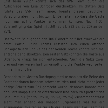
Erst beim 29:27 konnte sich das SVN Team durch die
Aufschläge von Lisa Schröder durchsetzen. Im dritten Satz
führte das SVN Team lange, konnte diesen deutlichen
Vorsprung aber nicht bis zum Ende halten, so dass die Gäste
noch mal auf 5 Punkte rankommen konnten. Nach 1:30h
Spielzeit ging das Spiel mit 3:0 (25:21, 292:27, 25:20) an den
SVN.
Das zweite Spiel gegen den TuS Bloherfelde 2 lief exakt wie die
erste Partie. Beide Teams lieferten sich einen offenen
Schlagabtausch und keines der beiden Teams konnte sich mal
entscheidend absetzen. Den ersten Satz konnten die Gäste aus
Oldenburg knapp für sich entscheiden. Auch die Sätze zwei,
drei und vier waren hart umkämpft und die Punkte wechselten
immer hin und her.
Besonders im vierten Durchgang merkte man das die Beine der
Gastgeberinnen langsam schwer wurden und nicht mehr jeder
nötige Schritt zum Ball gemacht wurde, dennoch konnte man
den Satz knapp für sich entscheiden und nach 2h Spielzeit das
Spiel mit 3:1 (27:25, 25:18, 25:23, 25:23) Zusammengefasst
sieht man anhand der knappen Ergebnisse was für ein
spannender Spieltag es für alle drei Teams war. Das Team des