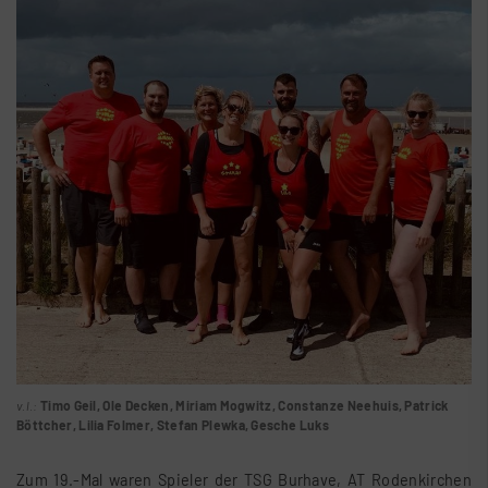
v.l.:
Timo Geil, Ole Decken, Miriam Mogwitz, Constanze Neehuis, Patrick
Böttcher, Lilia Folmer, Stefan Plewka, Gesche Luks
Zum 19.-Mal waren Spieler der TSG Burhave, AT Rodenkirchen