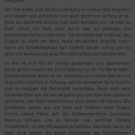
Gastgeber.
Der SVN wollte jetzt die Entscheidung im vierten Satz erspielen
und begann gut und setzte sich auch gleich von Anfang an ab.
Doch zur Satzmitte knickte man dann komplett ein, ob man im
Kopf schon mit dem Spiel durch war, es gelangen die
einfachsten Sachen nicht mehr. Die Annahme war ungenau, das
Zuspiel zu dicht am Netz, keine druckvollen Angriffe mehr.
Durch die Schwächephase kam Elsfleth wieder richtig gut ins
Spiel und konnte viele Angriffe sofort erfolgreich abschließen.
So wie es sich für ein richtig großartiges und spannendes
Derby gehört musste die Entscheidung nun im Tie-Break fallen.
Elsfleth knüpfte direkt an die Leistung vom vierten Satz an und
ging sofort deutlich in Führung, auf Nordenhamer Seite machte
sich so langsam die Nervosität bemerkbar. Doch nach dem
Seitenwechsel war die wie weggeflogen und man kam zurück in
die Partie, das Team funktionierte jetzt wieder als Ganzes. Die
Annahmen kamen gut ans Netz und Stellerin Svea Thaden
konnte klasse Pässe auf, die Außenangreiferin Constanze
Neehuis bringen und so konnte man wichtige Punkte
einsammeln, um den Rückstand aufzuholen. Abermals waren es
dann auch wieder die guten Aufschläge des Nordenhamer