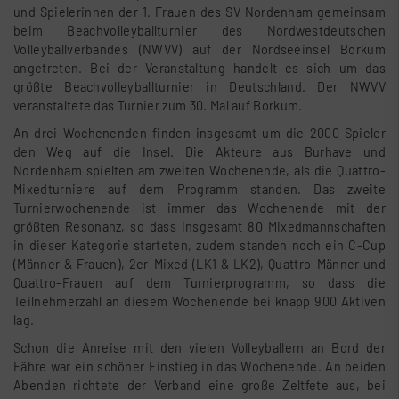
und Spielerinnen der 1. Frauen des SV Nordenham gemeinsam
beim Beachvolleyballturnier des Nordwestdeutschen
Volleyballverbandes (NWVV) auf der Nordseeinsel Borkum
angetreten. Bei der Veranstaltung handelt es sich um das
größte Beachvolleyballturnier in Deutschland. Der NWVV
veranstaltete das Turnier zum 30. Mal auf Borkum.
An drei Wochenenden finden insgesamt um die 2000 Spieler
den Weg auf die Insel. Die Akteure aus Burhave und
Nordenham spielten am zweiten Wochenende, als die Quattro-
Mixedturniere auf dem Programm standen. Das zweite
Turnierwochenende ist immer das Wochenende mit der
größten Resonanz, so dass insgesamt 80 Mixedmannschaften
in dieser Kategorie starteten, zudem standen noch ein C-Cup
(Männer & Frauen), 2er-Mixed (LK1 & LK2), Quattro-Männer und
Quattro-Frauen auf dem Turnierprogramm, so dass die
Teilnehmerzahl an diesem Wochenende bei knapp 900 Aktiven
lag.
Schon die Anreise mit den vielen Volleyballern an Bord der
Fähre war ein schöner Einstieg in das Wochenende. An beiden
Abenden richtete der Verband eine große Zeltfete aus, bei