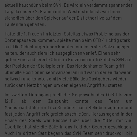
aktuell hauchdünn beim SVN. Es wird ein verdammt spannender
Tag, da unsere 2. Frauen mit in Westerstede ist, wird man
sicherlich über den Spielverlauf der Elsflether live auf dem
Laufenden gehalten.
Hatte die 1. Frauen im letzten Spieltag etwas Probleme aus der
Coronapause zu kommen, spielte man beim OTB 4 richtig stark
auf. Die Oldenburgerinnen konnten nur im ersten Satz dagegen
halten, der auch ziemlich ausgeglichen verlief. Einen sehr
guten Einstand feierte Christin Gotzmann im Trikot des SVN auf
der Position der Stellspielerin. Das Nordenhamer Team griff
über alle Positionen sehr variabel an und war in der Feldabwehr
hellwach und konnte somit viele Bälle des Gastgebers wieder
zurück ans Netz bringen um den eigenen Angriff zu starten.
Im zweiten Durchgang hielt die Gegenwehr des OTB bis zum
12:11, ab dem Zeitpunkt konnte das Team um
Mannschaftsführerin Lisa Schröder nach Belieben agieren und
fast jeden Angriff erfolgreich abschließen. Herausragend in der
Phase des Spiels war Gesche Luks über die Mitte, mit viel
Überblick hat sie die Bälle in das Feld der Gegner geschlagen.
Auch im dritten Satz begann das SVN Team sehr druckvoll, bis